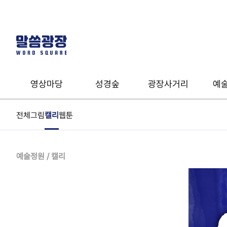
영상마당
성경숲
광장사거리
예
전체
그림
캘리
웹툰
말씀영상
성경사전
유형테스트
열린예배
온라인성경
음악
예술정원 / 캘리
온라인세미나
성경클래스
계시록 완전정복
기도타임