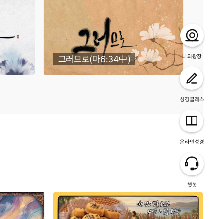
나의광장
그러므로(마6:34中)
은사와
성경클래스
온라인성경
챗봇