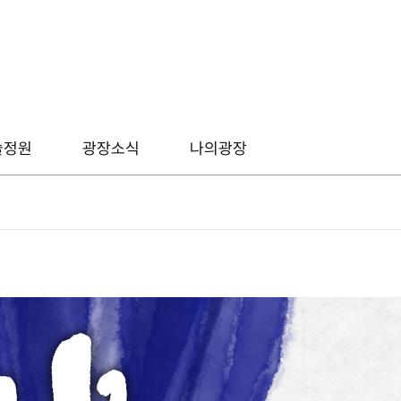
술정원
광장소식
나의광장
그림
광장소식
캘리
후니온즈
웹툰
디지털 굿즈