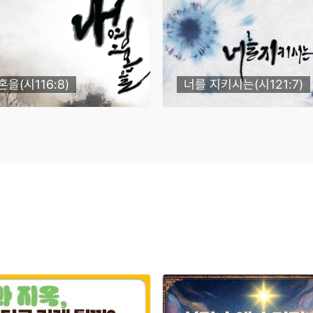
혼을(시116:8)
너를 지키시는(시121:7)