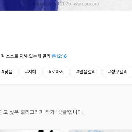
하며 스스로 지혜 있는체 말라
롬12:16
#낮음
#지혜
#로마서
#말씀캘리
#성구캘리
담고 싶은 캘리그라피 작가 '빛글'입니다.