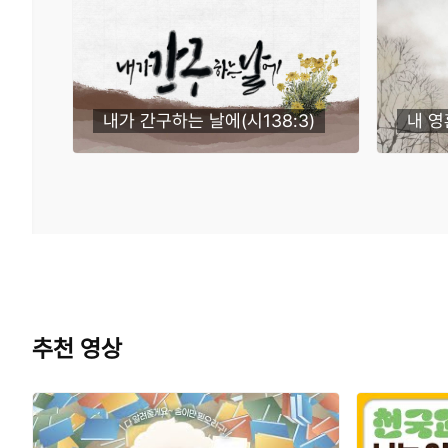
내가 간구하는 날에(시138:3)
내 영
추천 영상