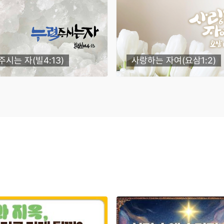
주시는 자(빌4:13)
사랑하는 자여(요삼1:2)