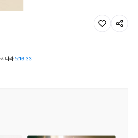
 하시니라
요16:33