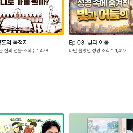
 영혼의 목적지
Ep 03. 빛과 어둠
는 신의 선물
·
조회수 1,478
나만 몰랐던 성경
·
조회수 1,427