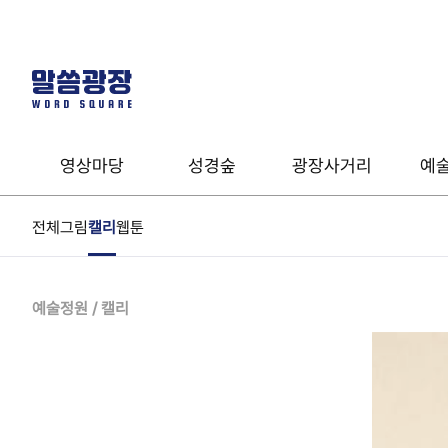
영상마당
성경숲
광장사거리
예
전체
그림
캘리
웹툰
말씀영상
성경사전
유형테스트
열린예배
온라인성경
음악
예술정원 / 캘리
온라인세미나
성경클래스
계시록 완전정복
기도타임