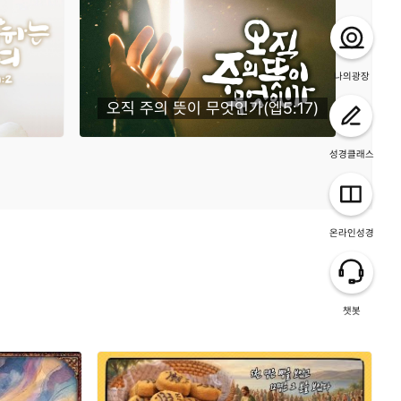
나의광장
오직 주의 뜻이 무엇인가(엡5:17)
이김(
성경클래스
온라인성경
챗봇