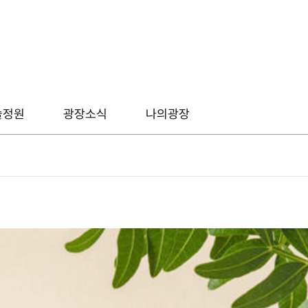
술정원
광장소식
나의광장
그림
광장소식
캘리
후니온즈
웹툰
디지털 굿즈