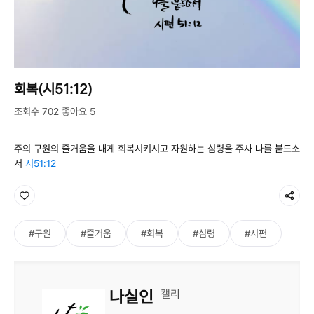
회복(시51:12)
조회수 702 좋아요 5
주의 구원의 즐거움을 내게 회복시키시고 자원하는 심령을 주사 나를 붙드소
서
시51:12
#구원
#즐거움
#회복
#심령
#시편
나실인
캘리