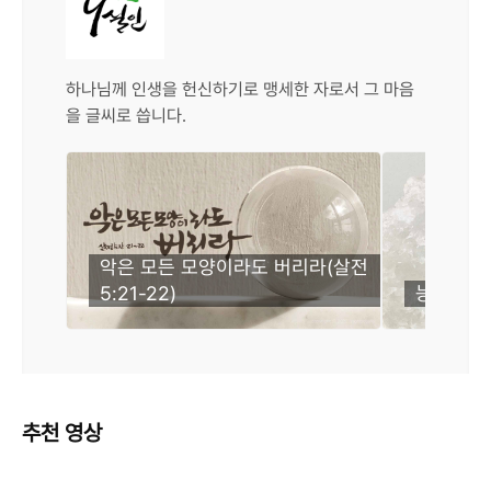
하나님께 인생을 헌신하기로 맹세한 자로서 그 마음
을 글씨로 씁니다.
악은 모든 모양이라도 버리라(살전
5:21-22)
능력 주시는
추천 영상