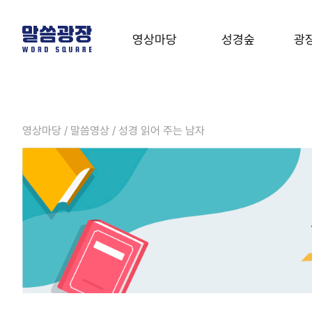
영상마당
성경숲
광
말씀영상
성경사전
유
말씀영상
성경사전
유형테스트
영상마당 / 말씀영상 / 성경 읽어 주는 남자
열린예배
온라인성경
열린예배
온라인성경
음악
온라인세미나
성경클래스
계시록
온라인세미나
성경클래스
계시록 완전정복
기
기도타임