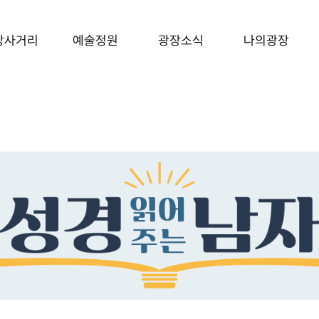
장사거리
예술정원
광장소식
나의광장
형테스트
그림
광장소식
그림
광장소식
음악
캘리
후니온즈
캘리
후니온즈
 완전정복
웹툰
디지털 굿즈
웹툰
디지털 굿즈
도타임