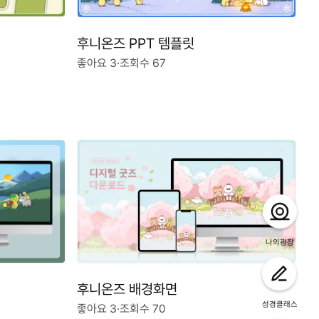
후니온즈 PPT 템플릿
좋아요 3
·
조회수 67
나의광장
후니온즈 배경화면
성경클래스
좋아요 3
·
조회수 70