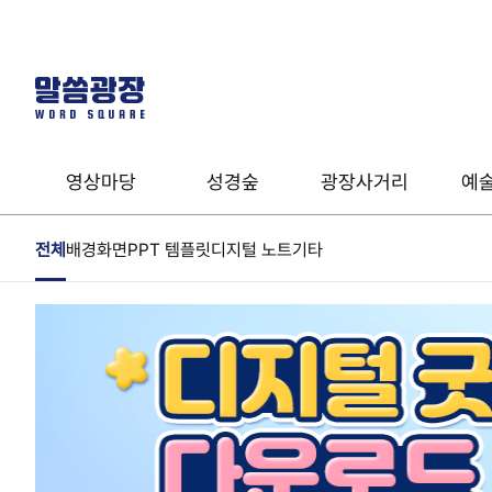
영상마당
성경숲
광장사거리
예
전체
배경화면
PPT 템플릿
디지털 노트
기타
말씀영상
성경사전
유형테스트
열린예배
온라인성경
음악
온라인세미나
성경클래스
계시록 완전정복
기도타임