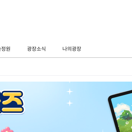
술정원
광장소식
나의광장
그림
광장소식
캘리
후니온즈
웹툰
디지털 굿즈