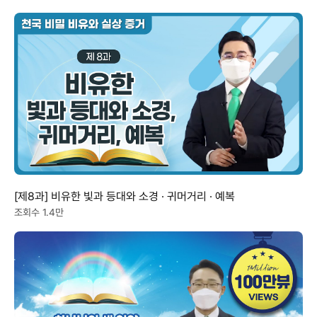
[제8과] 비유한 빛과 등대와 소경 · 귀머거리 · 예복
조회수 1.4만