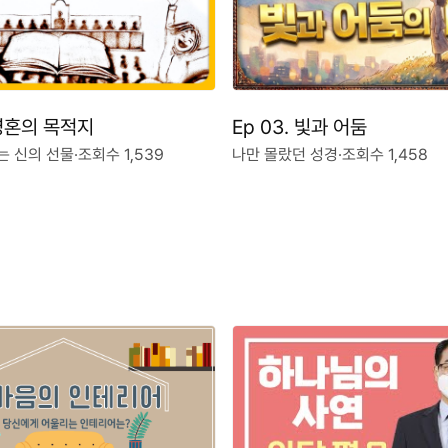
 영혼의 목적지
Ep 03. 빛과 어둠
는 신의 선물
·
조회수 1,539
나만 몰랐던 성경
·
조회수 1,458