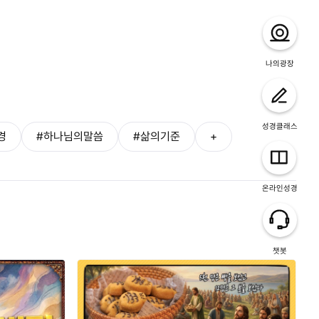
나의광장
성경클래스
경
#하나님의말씀
#삶의기준
+
온라인성경
챗봇