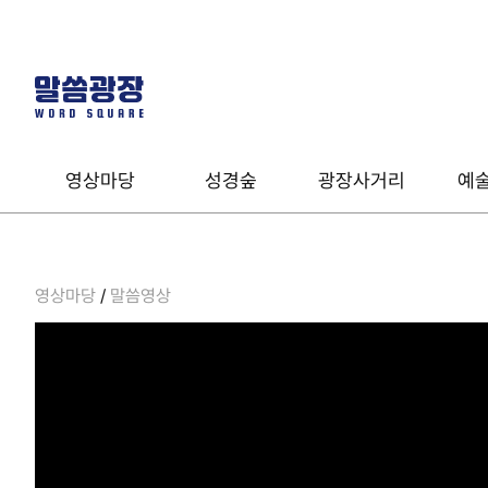
영상마당
성경숲
광장사거리
예
말씀영상
성경사전
유형테스트
영상마당
/
말씀영상
열린예배
온라인성경
음악
온라인세미나
성경클래스
계시록 완전정복
기도타임