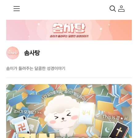
솜사탕
솜이가 들려주는 달콤한 성경이야기