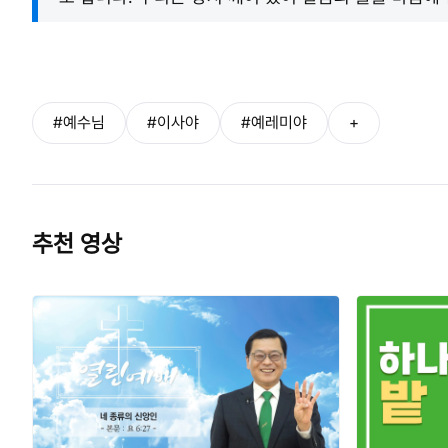
#예수님
#이사야
#예레미야
+
추천 영상