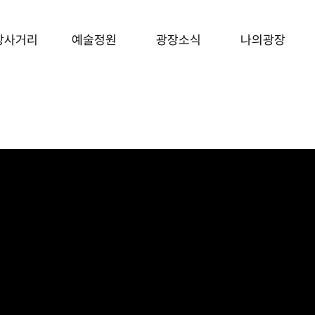
장사거리
예술정원
광장소식
나의광장
형테스트
그림
광장소식
그림
광장소식
음악
캘리
후니온즈
캘리
후니온즈
 완전정복
웹툰
디지털 굿즈
웹툰
디지털 굿즈
도타임