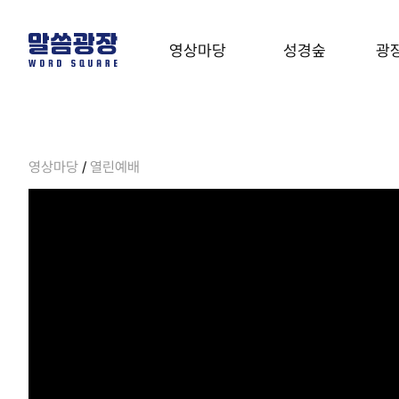
영상마당
성경숲
광
말씀영상
성경사전
유
말씀영상
성경사전
유형테스트
영상마당
/
열린예배
열린예배
온라인성경
열린예배
온라인성경
음악
온라인세미나
성경클래스
계시록
온라인세미나
성경클래스
계시록 완전정복
기
기도타임