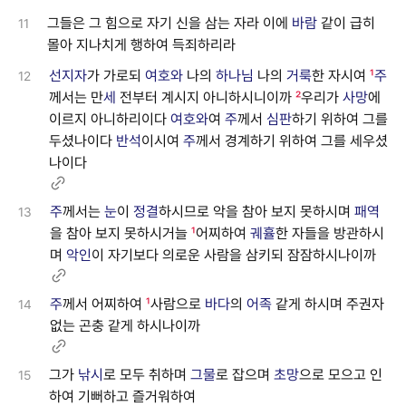
그들은 그 힘으로 자기 신을 삼는 자라 이에
바람
같이 급히
11
몰아 지나치게 행하여 득죄하리라
선지자
가 가로되
여호와
나의
하나님
나의
거룩
한 자시여
¹
주
12
께서는 만
세
전부터 계시지 아니하시니이까
²
우리가
사망
에
이르지 아니하리이다
여호와
여
주
께서
심판
하기 위하여 그를
두셨나이다
반석
이시여
주
께서 경계하기 위하여 그를 세우셨
나이다
주
께서는
눈
이
정결
하시므로 악을 참아 보지 못하시며
패역
13
을 참아 보지 못하시거늘
¹
어찌하여
궤휼
한 자들을 방관하시
며
악인
이 자기보다 의로운 사람을 삼키되 잠잠하시나이까
주
께서 어찌하여
¹
사람으로
바다
의
어족
같게 하시며 주권자
14
없는 곤충 같게 하시나이까
그가
낚시
로 모두 취하며
그물
로 잡으며
초망
으로 모으고 인
15
하여 기뻐하고 즐거워하여