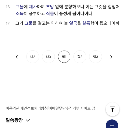
그물
에
제사
하며
초망
앞에 분향하오니 이는 그것을 힘입어
16
소득
이 풍부하고
식물
이 풍성케 됨이니이다
그가
그물
을 떨고는 연하여 늘
열국
을
살륙
함이 옳으니이까
17
나2
나3
합1
합2
합3
|
|
|
이용약관
개인정보처리방침
이메일무단수집거부
사이트 맵
말씀광장