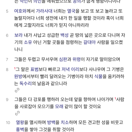
는
악인
이
의인
을 에워쌌으므로
공의
가 굽게 행함이니이다
여호와
께서
가라사대
너희는
열국
을 보고 또 보고 놀라고 또
5
놀랄지어다 너희 생전에 내가 한 일을 행할 것이라 혹이 너희
에게 고할지라도 너희가 믿지 아니하리라
보라
내가 사납고 성급한
백성
곧 땅의 넓은 곳으로 다니며 자
6
기의
소유
아닌 거할 곳들을 점령하는
갈대아
사람을 일으켰
나니
그들은 두렵고 무서우며
심판
과
위령
이 자기로 말미암으며
7
¹
그 말은
표범
보다 빠르고
저녁
이리
보다 사나우며 그 기병은
8
원방
에서부터 빨리 달려오는 기병이라 마치
식물
을 움키려하
는
독수리
의 날음과 같으니라
그들은 다 강포를 행하러 오는데 앞을 향하여 나아가며
¹
사람
9
을 사로잡아 모으기를
모래
같이 많이 할 것이요
열왕
을 멸시하며
방백
을
치소
하며 모든 견고한 성을 비웃고
10
흉벽
을 쌓아 그것을 취할 것이라