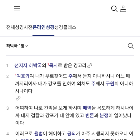
전체
성경사전
온라인성경
성경클래스
하박국 1장
선지자
하박국
의
¹
묵시
로 받은 경고라
1
¹
여호와
여 내가 부르짖어도
주
께서 듣지 아니하시니 어느 때
2
까지리이까 내가 강포를 인하여 외쳐도
주
께서
구원
치 아니하
시나이다
어찌하여 나로 간악을 보게 하시며
패역
을 목도하게 하시나이
3
까 대저 겁탈과 강포가 내 앞에 있고
변론
과
분쟁
이 일어났나
이다
이러므로
율법
이 해이하고
공의
가 아주 시행되지 못하오니 이
4