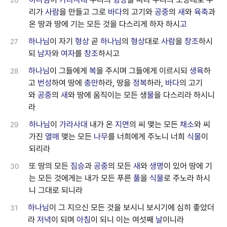
26
리가
사람
을 만들고 그로
바다
의 고기와
공중
의
새
와
육축
과
온 땅과 땅에 기는 모든 것을 다스리게 하자 하시
고
하나님
이 자기
형상
곧
하나님
의
형상
대로
사람
을
창조
하시
27
되
남자
와
여자
를
창조
하시고
하나님
이 그들에게
복
을 주시며 그들에게 이르시되
생육
하
28
고
번성
하여 땅에
충만
하라, 땅을
정복
하라,
바다
의 고기
와
공중
의
새
와 땅에 움직이는 모든 생
물
을 다스리라 하시니
라
하나님
이
가라사대
내가 온
지면
의 씨 맺는 모든
채소
와 씨
29
가진
열매
맺는 모든
나무
를 너희에게 주노니 너희
식물
이
되리라
또 땅의 모든
짐승
과
공중
의 모든
새
와
생명
이 있어 땅에 기
30
는 모든 것에게는 내가 모든 푸른
풀
을
식물
로 주노라 하시
니 그대로 되니라
하나님
이 그 지으신 모든 것을 보시니 보시기에 심히 좋았더
31
라
저녁
이 되며
아침
이 되니 이는 여섯째
날
이니라