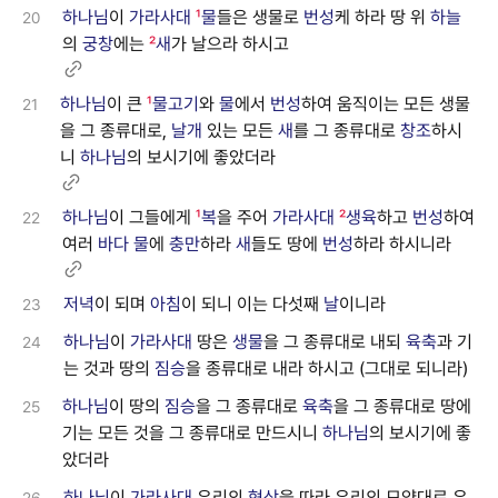
하나님
이
가라사대
¹
물
들은 생물로
번성
케 하라 땅 위
하늘
20
의
궁창
에는
²
새
가 날으라 하시고
하나님
이 큰
¹
물고기
와
물
에서
번성
하여 움직이는 모든 생물
21
을 그 종류대로,
날개
있는 모든
새
를 그 종류대로
창조
하시
니
하나님
의 보시기에 좋았더라
하나님
이 그들에게
¹
복
을 주어
가라사대
²
생육
하고
번성
하여
22
여러
바다
물
에
충만
하라
새
들도 땅에
번성
하라 하시니라
저녁
이 되며
아침
이 되니 이는 다섯째
날
이니라
23
하나님
이
가라사대
땅은
생물
을 그 종류대로 내되
육축
과 기
24
는 것과 땅의
짐승
을 종류대로 내라 하시고 (그대로 되니라)
하나님
이 땅의
짐승
을 그 종류대로
육축
을 그 종류대로 땅에
25
기는 모든 것을 그 종류대로 만드시니
하나님
의 보시기에 좋
았더라
하나님
이
가라사대
우리의
형상
을 따라 우리의 모양대로 우