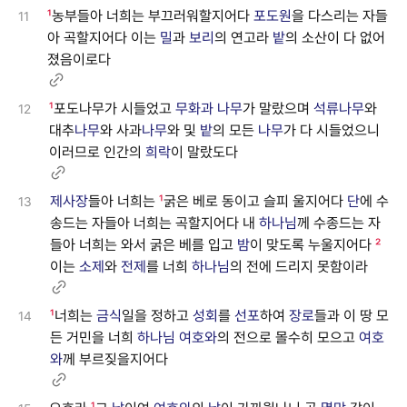
¹
농부들아 너희는 부끄러워할지어다
포도원
을 다스리는 자들
11
아 곡할지어다 이는
밀
과
보리
의 연고라
밭
의 소산이 다 없어
졌음이로다
¹
포도나무가 시들었고
무화과
나무
가 말랐으며
석류
나무
와
12
대추
나무
와 사과
나무
와 및
밭
의 모든
나무
가 다 시들었으니
이러므로 인간의
희락
이 말랐도다
제사장
들아 너희는
¹
굵은 베로 동이고 슬피 울지어다
단
에 수
13
송드는 자들아 너희는 곡할지어다 내
하나님
께 수종드는 자
들아 너희는 와서 굵은 베를 입고
밤
이 맞도록 누울지어다
²
이는
소제
와
전제
를 너희
하나님
의 전에 드리지 못함이라
¹
너희는
금식
일을 정하고
성회
를
선포
하여
장로
들과 이 땅 모
14
든 거민을 너희
하나님
여호와
의 전으로 몰수히 모으고
여호
와
께 부르짖을지어다