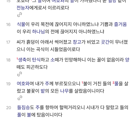
오호라
¹
그
날
이여
여호와
의
날
이 가까웠나니 곧
멸망
같이
15
전능자
에게로서 이르리로다
식물
이 우리 목전에 끊어지지 아니하였느냐 기쁨과
즐거움
16
이 우리
하나님
의 전에 끊어지지 아니하였느냐
씨가 흙덩이 아래서 썩어졌고
창고
가 비었고
곳간
이 무너졌
17
으니 이는 곡식이 시들었음이로다
¹
생축
이
탄식
하고
소
떼가 민망해하니 이는 꼴이 없음이라
양
18
떼도 피곤하도다
여호와
여 내가
주
께 부르짖으오니
¹
불이 거친 들의
²
풀
을 살
19
랐고 불꽃이
밭
의 모든
나무
를 살랐음이니이다
들짐승
도
주
를 향하여 헐떡거리오니 시내가 다 말랐고 들의
20
풀
이
불
에 탔음이니이다