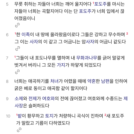
무릇 취하는 자들아 너희는 깨어 울지어다
¹
포도주
를 마시는
5
자들아 너희는 곡할지어다 이는 단
포도주
가 너희 입에서 끊
어졌음이니
¹
한
이족
이 내 땅에 올라왔음이로다 그들은 강하고 무수하며
²
6
그 이는
사자
의 이 같고 그 어금니는 암
사자
의 어금니 같도다
¹
그들이 내 포도나무를 멸하며 내
무화과
나무
를 긁어 말갛게
7
벗겨서 버리니 그 모든
가지
가 하얗게 되었도다
너희는 애곡하기를
처녀
가 어렸을 때에
약혼
한
남편
을 인하여
8
굵은 베로 동이고 애곡함 같이 할지어다
소제
와
전제
가
여호와
의 전에 끊어졌고 여호와께 수종드는
제
9
사장
은 슬퍼하도다
¹
밭
이 황무하고
토지
가 처량하니 곡식이 진하여
²
새 포도주
10
가 말랐고 기름이 다하였도다