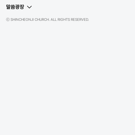
말씀광장
ⓒ SHINCHEONJI CHURCH. ALL RIGHTS RESERVED.