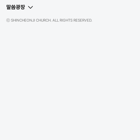
말씀광장
ⓒ SHINCHEONJI CHURCH. ALL RIGHTS RESERVED.