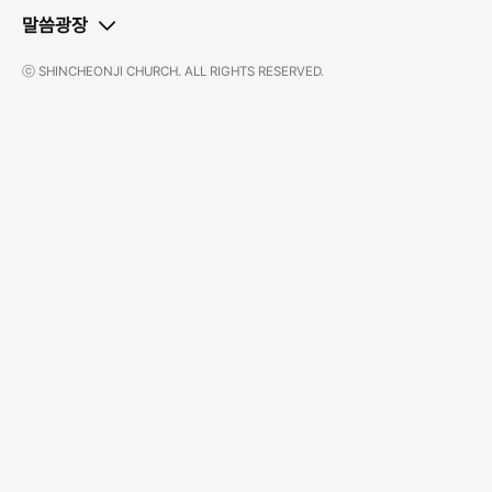
말씀광장
ⓒ SHINCHEONJI CHURCH. ALL RIGHTS RESERVED.