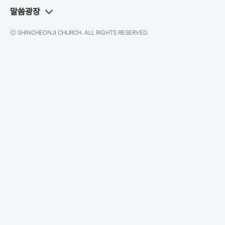
말씀광장
ⓒ SHINCHEONJI CHURCH. ALL RIGHTS RESERVED.