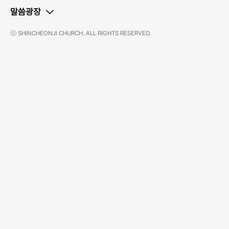
말씀광장
ⓒ SHINCHEONJI CHURCH. ALL RIGHTS RESERVED.