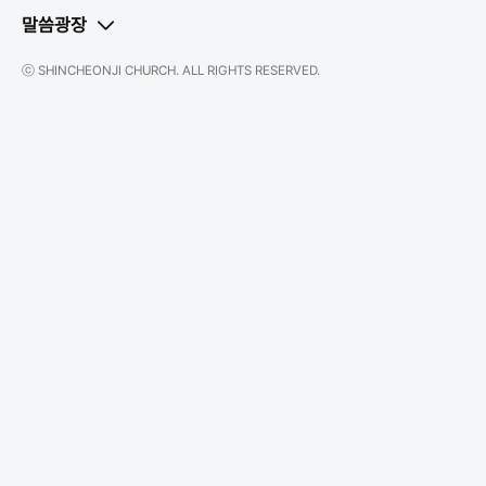
말씀광장
ⓒ SHINCHEONJI CHURCH. ALL RIGHTS RESERVED.