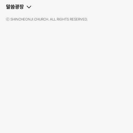
말씀광장
ⓒ SHINCHEONJI CHURCH. ALL RIGHTS RESERVED.